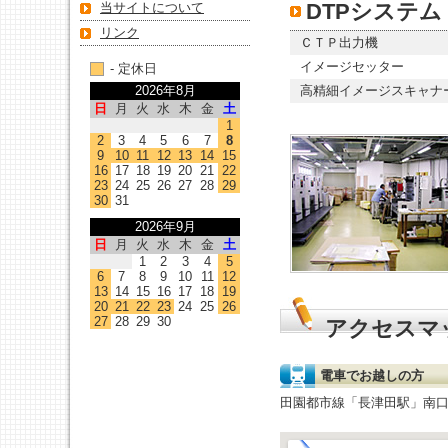
DTPシステム
当サイトについて
リンク
ＣＴＰ出力機
イメージセッター
- 定休日
2026年8月
高精細イメージスキャナ
日
月
火
水
木
金
土
1
2
3
4
5
6
7
8
9
10
11
12
13
14
15
16
17
18
19
20
21
22
23
24
25
26
27
28
29
30
31
2026年9月
日
月
火
水
木
金
土
1
2
3
4
5
6
7
8
9
10
11
12
13
14
15
16
17
18
19
20
21
22
23
24
25
26
27
28
29
30
アクセスマ
電車でお越しの方
田園都市線「長津田駅」南口