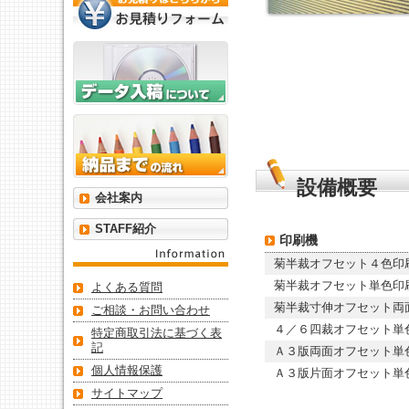
設備概要
会社案内
STAFF紹介
印刷機
菊半裁オフセット４色印
菊半裁オフセット単色印
よくある質問
菊半裁寸伸オフセット両
ご相談・お問い合わせ
４／６四裁オフセット単
特定商取引法に基づく表
記
Ａ３版両面オフセット単
個人情報保護
Ａ３版片面オフセット単
サイトマップ