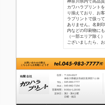
神奈川
県内で
高品質
カワハラプリントを
り揃えており、お客
ラプリントで扱って
ありません。名刺印
内などの印刷物にも
（一部エリア除く）
ございましたら、お
住所：
〒226-0027
神奈川県横浜市緑区長津田7-1-38
045-983-7777
TEL：
045-982-7154
FAX：
営業時間：
9:00から18:00
定休日：
第2・第4土曜
日曜・祝日